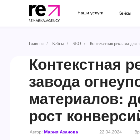
Наши услуги
Кейсы
Главная
/
Кейсы
/
SEO
/
Контекстная реклама для 
Контекстная р
завода огнеуп
материалов: 
рост конверси
Автор:
Мария Азанова
22.04.2024
Вр