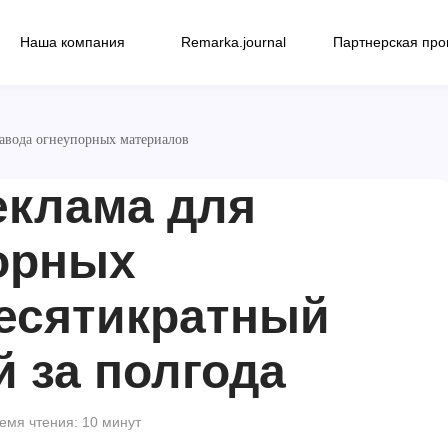
Наша компания
Remarka.journal
Партнерская пр
завода огнеупорных материалов
еклама для
орных
десятикратный
й за полгода
емя чтения: 10 минут