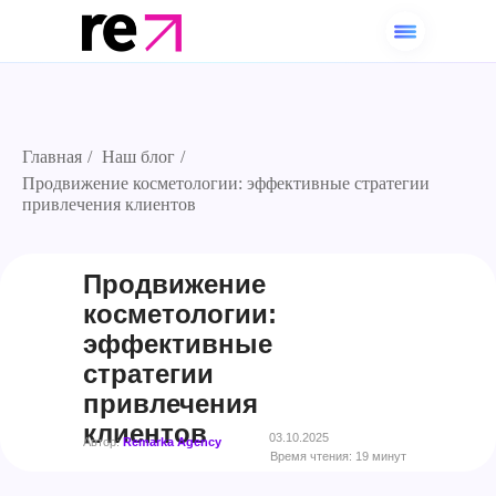
Главная
/
Наш блог
/
Продвижение косметологии: эффективные стратегии
привлечения клиентов
Продвижение
косметологии:
эффективные
стратегии
привлечения
клиентов
03.10.2025
Автор:
Remarka Agency
Время чтения: 19 минут