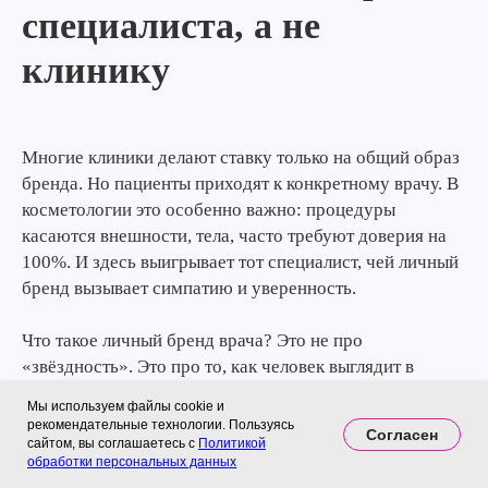
специалиста, а не
клинику
Многие клиники делают ставку только на общий образ
бренда. Но пациенты приходят к конкретному врачу. В
косметологии это особенно важно: процедуры
касаются внешности, тела, часто требуют доверия на
100%. И здесь выигрывает тот специалист, чей личный
бренд вызывает симпатию и уверенность.
Что такое личный бренд врача? Это не про
«звёздность». Это про то, как человек выглядит в
публичном поле: в соцсетях, на сайте, в отзывах, в
Мы используем файлы cookie и
блогах. Насколько он открыт, понятен, убедителен.
рекомендательные технологии. Пользуясь
Согласен
сайтом, вы соглашаетесь с
Политикой
обработки персональных данных
Пациенту важно: