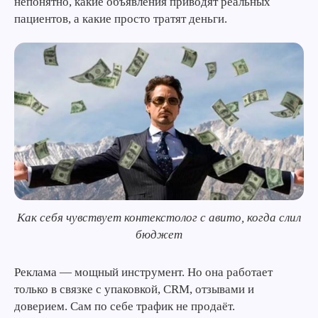
непонятно, какие объявления приводят реальных
пациентов, а какие просто тратят деньги.
Как себя чувствует контекстолог с авито, когда слил
бюджет
Реклама — мощный инструмент. Но она работает
Подпишись на наш
только в связке с упаковкой, CRM, отзывами и
Telegram-канал
доверием. Сам по себе трафик не продаёт.
Получай лучшие статьи,
Подписаться
кейсы и советы первым