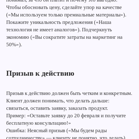
Чтобы обосновать цену, сделайте упор на качестве
(«Мы используем только премиальные материалы»).
Покажите уникальность предложения («Наша
технология не имеет аналогов»). Подчеркнуть
экономию («Вы сократите затраты на маркетинг на
50%»).
Призыв к действию
Призыв к действию должен быть четким и конкретным.
Клиент должен понимать, что делать дальше:
связаться, оставить заявку, заказать продукт.
Пример: «Оставьте заявку до 20 февраля и получите
бесплатную консультацию!»
Подпишись на наш
Telegram-канал
Ошибка: Неясный призыв («Мы будем рады
Получай лучшие статьи, кейсы
Подписаться
сотрудничеству» — клиенту не понятно, что делать).
и советы первым