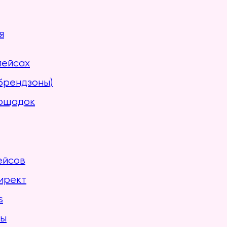
я
лейсах
брендзоны)
лощадок
ейсов
ирект
s
вы