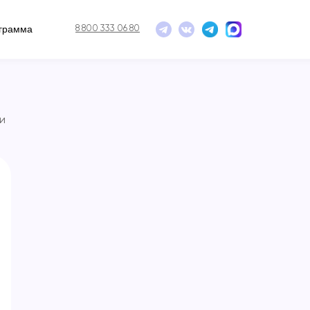
ограмма
8 800 333 06 80
и