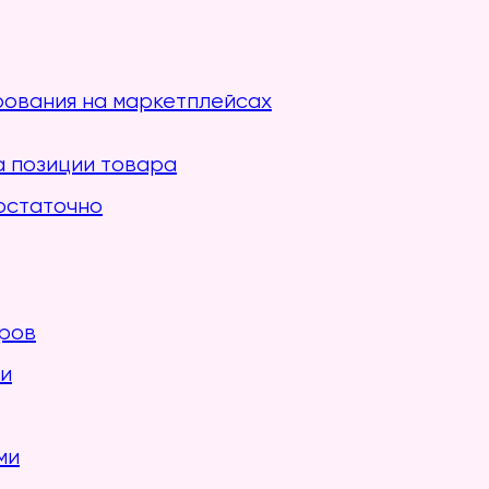
ования на маркетплейсах
 позиции товара
остаточно
аров
ки
ми