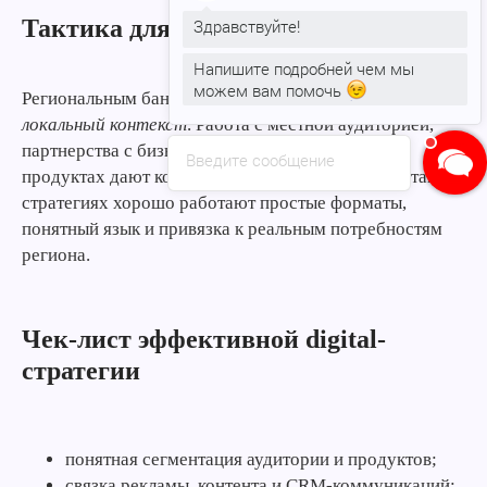
Тактика для региональных банков
Здравствуйте!
Напишите подробней чем мы
можем вам помочь
Региональным банкам выгодно делать ставку на
локальный контекст
. Работа с местной аудиторией,
партнерства с бизнесом и фокус на нишевых
Введите сообщение
продуктах дают конкурентное преимущество. В таких
стратегиях хорошо работают простые форматы,
понятный язык и привязка к реальным потребностям
региона.
Чек-лист эффективной digital-
стратегии
понятная сегментация аудитории и продуктов;
связка рекламы, контента и CRM-коммуникаций;