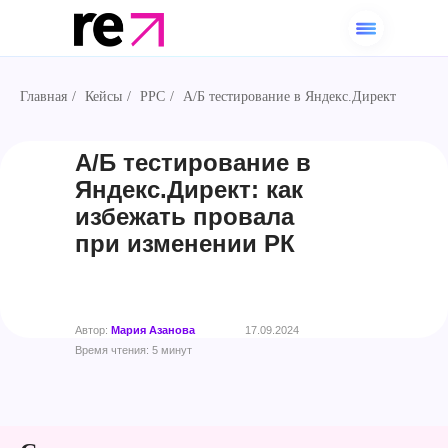
Главная
/
Кейсы
/
PPC
/
А/Б тестирование в Яндекс.Директ
А/Б тестирование в
Яндекс.Директ: как
избежать провала
при изменении РК
Автор:
Мария Азанова
17.09.2024
Время чтения: 5 минут