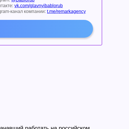
такте:
vk.com/glavnyibablorub
gram-канал компании:
t.me/remarkagency
начавший работать на российском