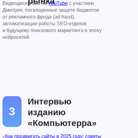
рынка
Видеодискуссии на
YouTube
с участием
Дмитрия, посвященные защите бюджетов
от рекламного фрода (ad fraud),
автоматизации работы SEO-отделов
и будущему поискового маркетинга в эпоху
нейросетей.
Интервью
3
изданию
«Компьютерра»
«
Как продвигать сайты в 2025 году: советы