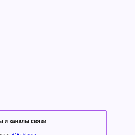
ы и каналы связи
gram:
@Bablorub