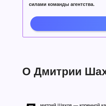
силами команды агентства.
О Дмитрии Ша
митрий Шахов — коренной ка