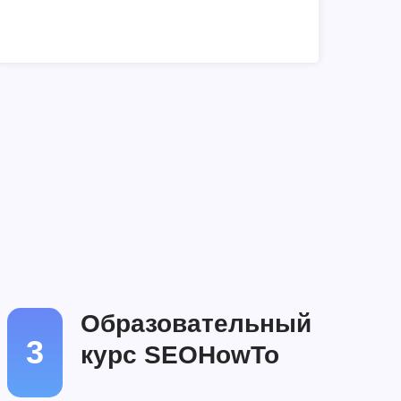
Образовательный
3
курс SEOHowTo