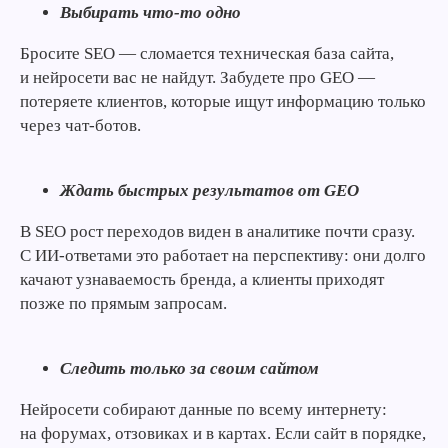
Выбирать что-то одно
Бросите SEO — сломается техническая база сайта,
и нейросети вас не найдут. Забудете про GEO —
потеряете клиентов, которые ищут информацию только
через чат-ботов.
Ждать быстрых результатов от GEO
В SEO рост переходов виден в аналитике почти сразу.
С ИИ-ответами это работает на перспективу: они долго
качают узнаваемость бренда, а клиенты приходят
позже по прямым запросам.
Следить только за своим сайтом
Забирай в нашем
Нейросети собирают данные по всему интернету:
Telegram канале
на форумах, отзовиках и в картах. Если сайт в порядке,
Получай лучшие статьи, кейсы
и советы по маркетингу первым