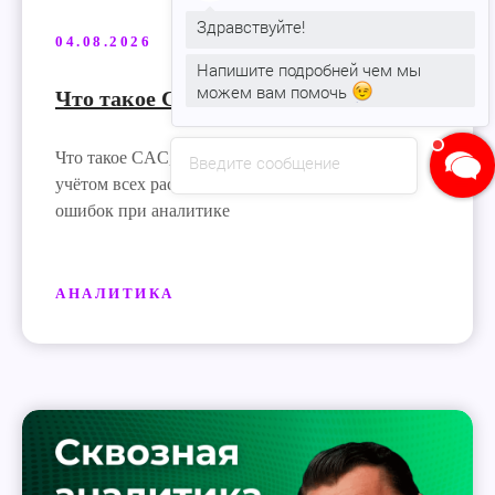
Здравствуйте!
04.08.2026
Напишите подробней чем мы
можем вам помочь
Что такое CAC и как его считать
Что такое CAC, как правильно его рассчитать с
Введите сообщение
учётом всех расходов и как избежать типичных
ошибок при аналитике
АНАЛИТИКА