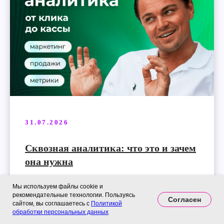
31.07.2026
Сквозная аналитика: что это и зачем
она нужна
Мы используем файлы cookie и
Как сквозная аналитика связывает рекламные
рекомендательные технологии. Пользуясь
Согласен
расходы с реальной выручкой, помогая бизнесу
сайтом, вы соглашаетесь с
Политикой
управлять маркетингом на основе данных вместо
обработки персональных данных